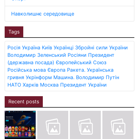
Навколишнє середовище
Tags
Росія
Україна
Київ
Українці
Збройні сили України
Володимир Зеленський
Росіяни
Президент
(державна посада)
Європейський Союз
Російська мова
Європа
Ракета.
Українська
гривня
Укрінформ
Машина.
Володимир Путін
НАТО
Харків
Москва
Президент України
Recent posts