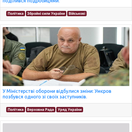
поділився подробицями.
Політика
Збройні сили України
Військові
У Міністерстві оборони відбулися зміни: Умєров
позбувся одного зі своїх заступників.
Політика
Верховна Рада
Уряд України