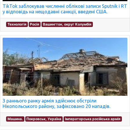
TikTok заблокував численні облікові записи Sputnik і RT
у відповідь на нещодавні санкції, введені США.
Технологія
Росія
Вашингтон, округ Колумбія
З раннього ранку армія здійснює обстріли
Нікопольського району, зафіксовано 20 нападів.
Машина.
Покровськ, Україна
Імператорська російська армія