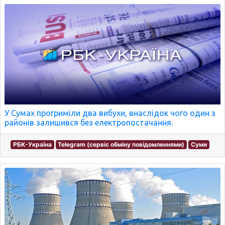
У Сумах прогриміли два вибухи, внаслідок чого один з
районів залишився без електропостачання.
РБК-Україна
Telegram (сервіс обміну повідомленнями)
Суми