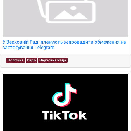
У Верховній Раді планують запровадити обмеження на
застосування Telegram.
Політика
Євро
Верховна Рада