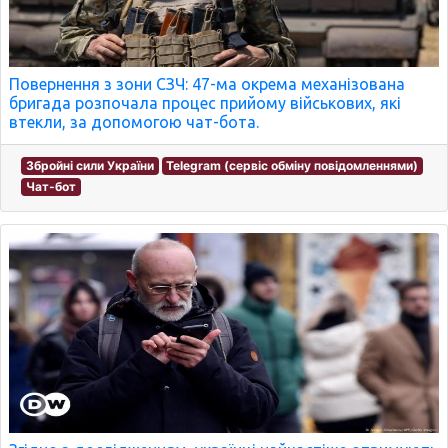
Повернення з зони СЗЧ: 47-ма окрема механізована
бригада розпочала процес прийому військових, які
втекли, за допомогою чат-бота.
Збройні сили України
Telegram (сервіс обміну повідомленнями)
Чат-бот