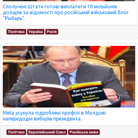
Сполучені Штати готові виплатити 10 мільйонів
доларів за відомості про російський військовий блог
"Рыбарь".
Політика
Україна
Росія
Meta усунула підроблені профілі в Молдові
напередодні виборів президента.
Політика
Європейський Союз
Російська мова