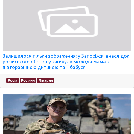
Залишилося тільки зображення: у Запоріжжі внаслідок
російського обстрілу загинули молода мама з
півторарічною дитиною та її бабуся.
Росія
Росіяни
Лікарня